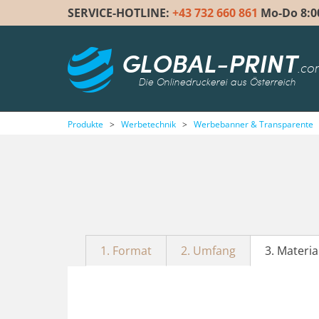
SERVICE-HOTLINE:
+43 732 660 861
Mo-Do 8:00 
GLOBAL-PRINT
.co
Die Onlinedruckerei aus Österreich
Produkte
>
Werbetechnik
>
Werbebanner & Transparente
1. Format
2. Umfang
3. Materia