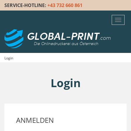
SERVICE-HOTLINE:
+43 732 660 861
Toggl
navig
GLOBAL-PRINT
.com
Die Onlinedruckerei aus Österreich
Login
Login
ANMELDEN