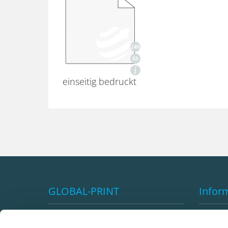
einseitig bedruckt
GLOBAL-PRINT
Infor
Impressum
Vorteil
AGB's
Versan