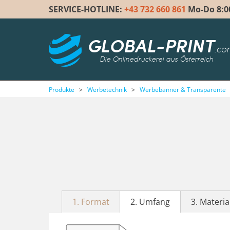
SERVICE-HOTLINE:
+43 732 660 861
Mo-Do 8:00 
GLOBAL-PRINT
.co
Die Onlinedruckerei aus Österreich
Produkte
>
Werbetechnik
>
Werbebanner & Transparente
1. Format
2. Umfang
3. Materia