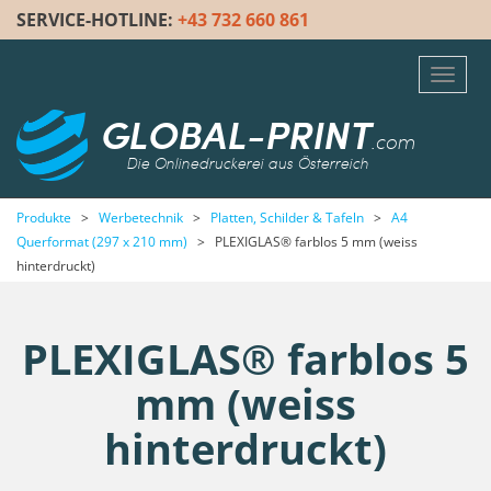
SERVICE-HOTLINE:
+43 732 660 861
Toggl
navig
GLOBAL-PRINT
.com
Die Onlinedruckerei aus Österreich
Produkte
>
Werbetechnik
>
Platten, Schilder & Tafeln
>
A4
Querformat (297 x 210 mm)
>
PLEXIGLAS® farblos 5 mm (weiss
hinterdruckt)
PLEXIGLAS® farblos 5
mm (weiss
hinterdruckt)