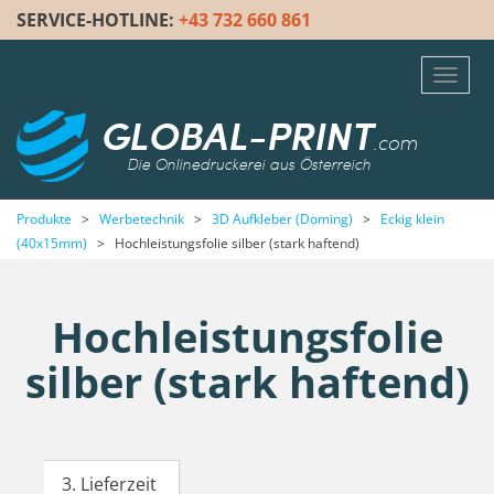
SERVICE-HOTLINE:
+43 732 660 861
Toggl
navig
GLOBAL-PRINT
.com
Die Onlinedruckerei aus Österreich
Produkte
>
Werbetechnik
>
3D Aufkleber (Doming)
>
Eckig klein
(40x15mm)
>
Hochleistungsfolie silber (stark haftend)
Hochleistungsfolie
silber (stark haftend)
3. Lieferzeit