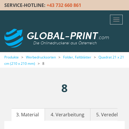
SERVICE-HOTLINE:
+43 732 660 861
Toggl
navig
GLOBAL-PRINT
.com
Die Onlinedruckerei aus Österreich
Produkte
>
Werbedrucksorten
>
Folder, Faltblätter
>
Quadrat 21 x 21
cm (210 x 210 mm)
>
8
8
3. Material
4. Verarbeitung
5. Veredelung