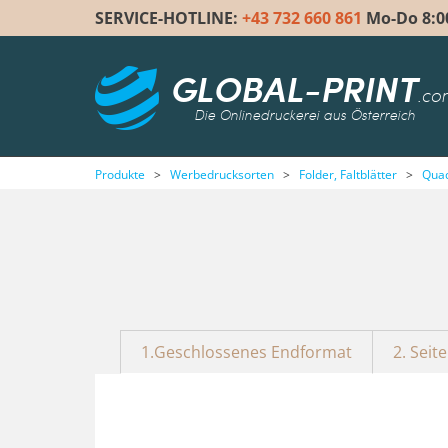
SERVICE-HOTLINE:
+43 732 660 861
Mo-Do 8:00 
GLOBAL-PRINT
.co
Die Onlinedruckerei aus Österreich
Produkte
>
Werbedrucksorten
>
Folder, Faltblätter
>
Quad
1.Geschlossenes Endformat
2. Seit