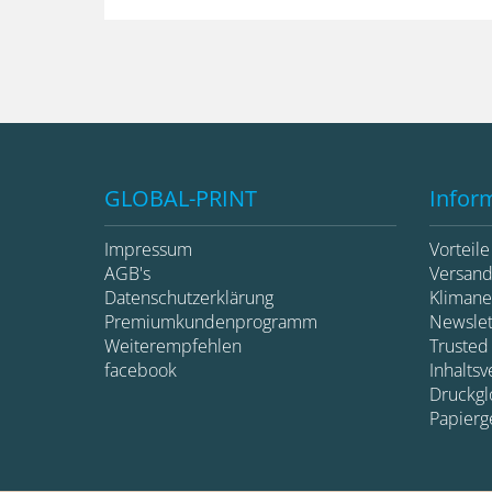
GLOBAL-PRINT
Infor
Impressum
Vorteil
AGB's
Versan
Datenschutzerklärung
Klimane
Premiumkundenprogramm
Newsle
Weiterempfehlen
Trusted
facebook
Inhaltsv
Druckglo
Papierg