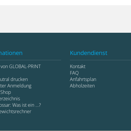
mationen
Kundendienst
e von GLOBAL-PRINT
Kontakt
d
FAQ
utral drucken
Anfahrtsplan
tter Anmeldung
Abholzeiten
 Shop
erzeichnis
ssar: Was ist ein ...?
ewichtsrechner