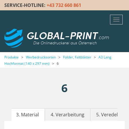
SERVICE-HOTLINE:
+43 732 660 861
Toggl
navig
GLOBAL-PRINT
.com
Die Onlinedruckerei aus Österreich
Produkte
>
Werbedrucksorten
>
Folder, Faltblätter
>
A3 Lang
Hochformat (140 x 297 mm)
>
6
6
3. Material
4. Verarbeitung
5. Veredelung