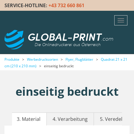
SERVICE-HOTLINE:
+43 732 660 861
Toggl
navig
GLOBAL-PRINT
.com
Die Onlinedruckerei aus Österreich
Produkte
>
Werbedrucksorten
>
Flyer, Flugblätter
>
Quadrat 21 x 21
cm (210 x 210 mm)
>
einseitig bedruckt
einseitig bedruckt
3. Material
4. Verarbeitung
5. Veredelung