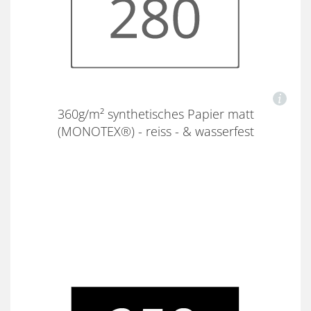
360g/m² synthetisches Papier matt
(MONOTEX®) - reiss - & wasserfest