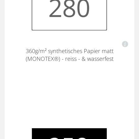
360g/m² synthetisches Papier matt
(MONOTEX®) - reiss - & wasserfest