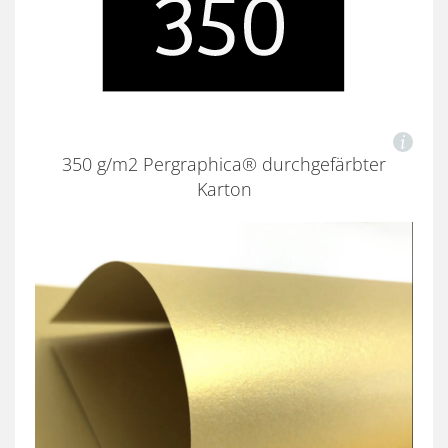
350 g/m2 Pergraphica® durchgefärbter
Karton