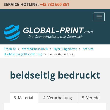
SERVICE-HOTLINE:
+43 732 660 861
Toggl
navig
GLOBAL-PRINT
.com
Die Onlinedruckerei aus Österreich
Produkte
>
Werbedrucksorten
>
Flyer, Flugblätter
>
Art-Size
Hochformat (210 x 280 mm)
>
beidseitig bedruckt
beidseitig bedruckt
3. Material
4. Verarbeitung
5. Veredelung