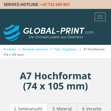
SERVICE-HOTLINE:
+43 732 660 861
Toggl
navig
GLOBAL-PRINT
.com
Die Onlinedruckerei aus Österreich
Produkte
>
Werbedrucksorten
>
Flyer, Flugblätter
>
A7 Hochformat
(74 x 105 mm)
A7 Hochformat
(74 x 105 mm)
2. Seitenanzahl
3. Material
4. Verarbeitung