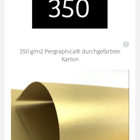
350 g/m2 Pergraphica® durchgefärbter
Karton