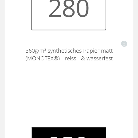
360g/m² synthetisches Papier matt
(MONOTEX®) - reiss - & wasserfest