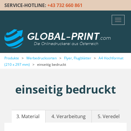
SERVICE-HOTLINE:
+43 732 660 861
Toggl
navig
GLOBAL-PRINT
.com
Die Onlinedruckerei aus Österreich
Produkte
>
Werbedrucksorten
>
Flyer, Flugblätter
>
A4 Hochformat
(210 x 297 mm)
>
einseitig bedruckt
einseitig bedruckt
3. Material
4. Verarbeitung
5. Veredelung