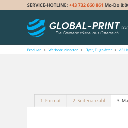
SERVICE-HOTLINE:
+43 732 660 861
Mo-Do 8:00 
GLOBAL-PRINT
.co
Die Onlinedruckerei aus Österreich
Produkte
>
Werbedrucksorten
>
Flyer, Flugblätter
>
A3 H
1. Format
2. Seitenanzahl
3. Ma