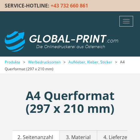
SERVICE-HOTLINE:
+43 732 660 861
Toggl
navig
GLOBAL-PRINT
.com
Die Onlinedruckerei aus Österreich
Produkte
>
Werbedrucksorten
>
Aufkleber, Kleber, Sticker
>
A4
Querformat (297 x 210 mm)
A4 Querformat
(297 x 210 mm)
2. Seitenanzahl
3. Material
4. Lieferzeit