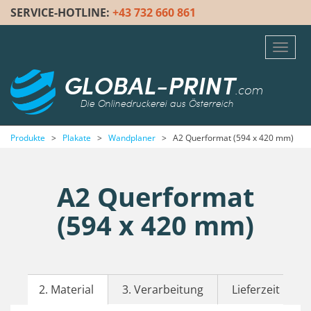
SERVICE-HOTLINE:
+43 732 660 861
Toggl
navig
GLOBAL-PRINT
.com
Die Onlinedruckerei aus Österreich
Produkte
>
Plakate
>
Wandplaner
>
A2 Querformat (594 x 420 mm)
A2 Querformat
(594 x 420 mm)
2. Material
3. Verarbeitung
Lieferzeit