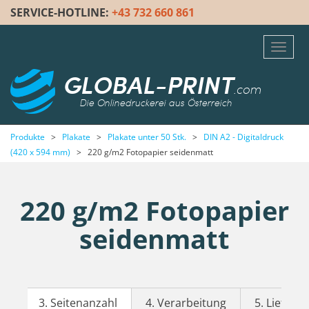
SERVICE-HOTLINE:
+43 732 660 861
Toggl
navig
GLOBAL-PRINT
.com
Die Onlinedruckerei aus Österreich
Produkte
>
Plakate
>
Plakate unter 50 Stk.
>
DIN A2 - Digitaldruck
(420 x 594 mm)
>
220 g/m2 Fotopapier seidenmatt
220 g/m2 Fotopapier
seidenmatt
3. Seitenanzahl
4. Verarbeitung
5. Lieferze