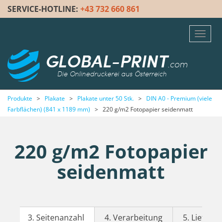
SERVICE-HOTLINE:
+43 732 660 861
Toggl
navig
GLOBAL-PRINT
.com
Die Onlinedruckerei aus Österreich
Produkte
>
Plakate
>
Plakate unter 50 Stk.
>
DIN A0 - Premium (viele
Farbflächen) (841 x 1189 mm)
>
220 g/m2 Fotopapier seidenmatt
220 g/m2 Fotopapier
seidenmatt
3. Seitenanzahl
4. Verarbeitung
5. Lieferze