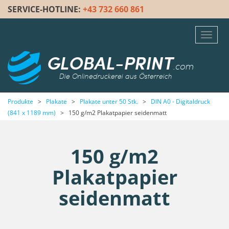
SERVICE-HOTLINE:
+43 732 660 861
Toggl
navig
GLOBAL-PRINT
.com
Die Onlinedruckerei aus Österreich
Produkte
>
Plakate
>
Plakate unter 50 Stk.
>
DIN A0 - Digitaldruck
(841 x 1189 mm)
>
150 g/m2 Plakatpapier seidenmatt
150 g/m2
Plakatpapier
seidenmatt