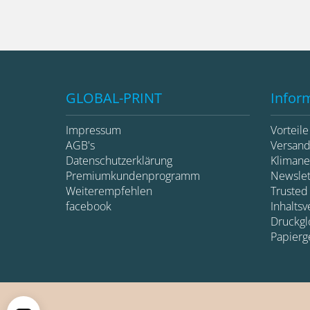
GLOBAL-PRINT
Infor
Impressum
Vorteil
AGB's
Versan
Datenschutzerklärung
Klimane
Premiumkundenprogramm
Newsle
Weiterempfehlen
Trusted
facebook
Inhaltsv
Druckglo
Papierg