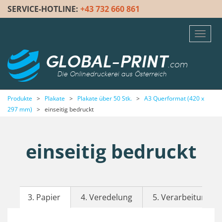
SERVICE-HOTLINE:
+43 732 660 861
Toggl
navig
GLOBAL-PRINT
.com
Die Onlinedruckerei aus Österreich
Produkte
>
Plakate
>
Plakate über 50 Stk.
>
A3 Querformat (420 x
297 mm)
>
einseitig bedruckt
einseitig bedruckt
3. Papier
4. Veredelung
5. Verarbeitung