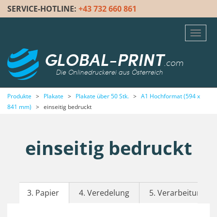
SERVICE-HOTLINE:
+43 732 660 861
Toggl
navig
GLOBAL-PRINT
.com
Die Onlinedruckerei aus Österreich
Produkte
>
Plakate
>
Plakate über 50 Stk.
>
A1 Hochformat (594 x
841 mm)
>
einseitig bedruckt
einseitig bedruckt
3. Papier
4. Veredelung
5. Verarbeitung