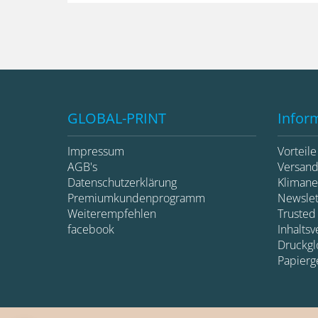
GLOBAL-PRINT
Infor
Impressum
Vorteil
AGB's
Versan
Datenschutzerklärung
Klimane
Premiumkundenprogramm
Newsle
Weiterempfehlen
Trusted
facebook
Inhaltsv
Druckglo
Papierg