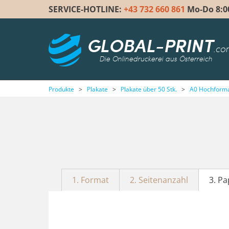
SERVICE-HOTLINE:
+43 732 660 861
Mo-Do 8:00 
GLOBAL-PRINT
.co
Die Onlinedruckerei aus Österreich
Produkte
>
Plakate
>
Plakate über 50 Stk.
>
A0 Hochforma
1. Format
2. Seitenanzahl
3. Pa