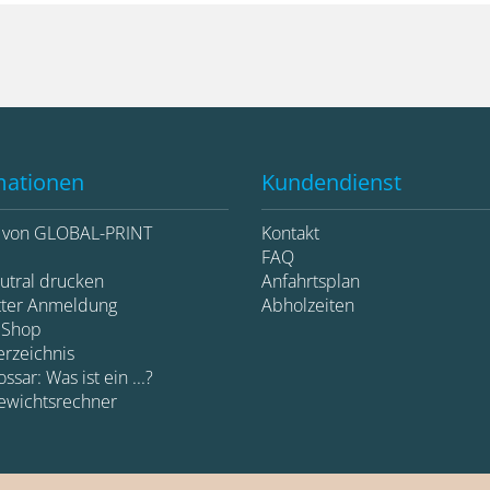
mationen
Kundendienst
e von GLOBAL-PRINT
Kontakt
d
FAQ
utral drucken
Anfahrtsplan
tter Anmeldung
Abholzeiten
 Shop
erzeichnis
ssar: Was ist ein ...?
ewichtsrechner