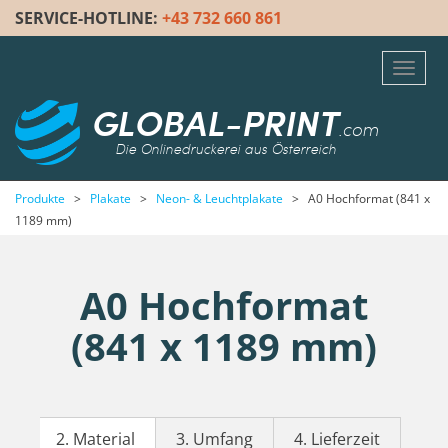
SERVICE-HOTLINE:
+43 732 660 861
Toggl
navig
GLOBAL-PRINT
.com
Die Onlinedruckerei aus Österreich
Produkte
>
Plakate
>
Neon- & Leuchtplakate
>
A0 Hochformat (841 x
1189 mm)
A0 Hochformat
(841 x 1189 mm)
2. Material
3. Umfang
4. Lieferzeit