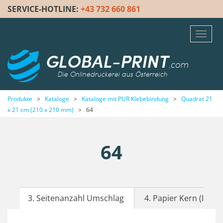
SERVICE-HOTLINE:
+43 732 660 861
Toggl
navig
GLOBAL-PRINT
.com
Die Onlinedruckerei aus Österreich
Produkte
>
Kataloge
>
Kataloge mit PUR Klebebindung
>
Quadrat 21
x 21 cm (210 x 210 mm)
>
64
64
3. Seitenanzahl Umschlag
4. Papier Kern (Inhalt