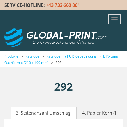
SERVICE-HOTLINE:
+43 732 660 861
Toggl
navig
GLOBAL-PRINT
.com
Die Onlinedruckerei aus Österreich
Produkte
>
Kataloge
>
Kataloge mit PUR Klebebindung
>
DIN-Lang
Querformat (210 x 100 mm)
>
292
292
3. Seitenanzahl Umschlag
4. Papier Kern (Inhalt