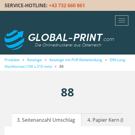
SERVICE-HOTLINE:
+43 732 660 861
Toggl
navig
GLOBAL-PRINT
.com
Die Onlinedruckerei aus Österreich
Produkte
>
Kataloge
>
Kataloge mit PUR Klebebindung
>
DIN-Lang
Hochformat (100 x 210 mm)
>
88
88
3. Seitenanzahl Umschlag
4. Papier Kern (Inhalt