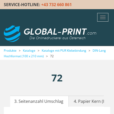
SERVICE-HOTLINE:
+43 732 660 861
Toggl
navig
GLOBAL-PRINT
.com
Die Onlinedruckerei aus Österreich
Produkte
>
Kataloge
>
Kataloge mit PUR Klebebindung
>
DIN-Lang
Hochformat (100 x 210 mm)
>
72
72
3. Seitenanzahl Umschlag
4. Papier Kern (Inhalt