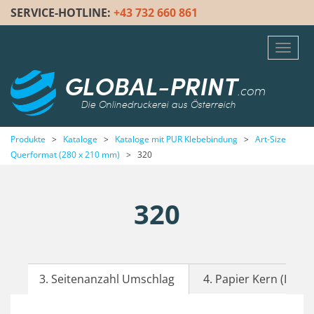
SERVICE-HOTLINE:
+43 732 660 861
Toggl
navig
GLOBAL-PRINT
.com
Die Onlinedruckerei aus Österreich
Produkte
>
Kataloge
>
Kataloge mit PUR Klebebindung
>
Art-Size
Querformat (280 x 210 mm)
>
320
320
3. Seitenanzahl Umschlag
4. Papier Kern (Inhalt