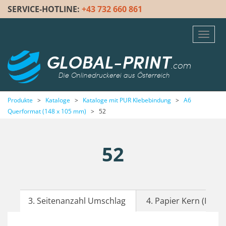
SERVICE-HOTLINE:
+43 732 660 861
Toggl
navig
GLOBAL-PRINT
.com
Die Onlinedruckerei aus Österreich
Produkte
>
Kataloge
>
Kataloge mit PUR Klebebindung
>
A6
Querformat (148 x 105 mm)
>
52
52
3. Seitenanzahl Umschlag
4. Papier Kern (Inhalt