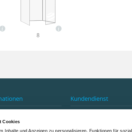
8
mationen
Kundendienst
e von GLOBAL-PRINT
Kontakt
d
FAQ
t Cookies
utral drucken
Anfahrtsplan
 Inhalte und Anzeigen zu personalisieren, Funktionen für sozia
tter Anmeldung
Abholzeiten