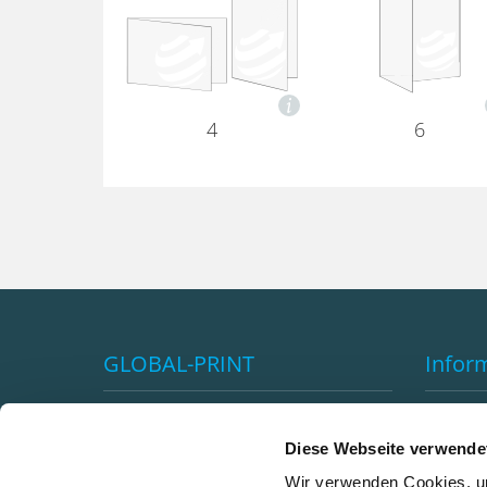
4
6
GLOBAL-PRINT
Infor
Impressum
Vorteil
AGB's
Versan
Diese Webseite verwende
Datenschutzerklärung
Klimane
Wir verwenden Cookies, um
Premiumkundenprogramm
Newsle