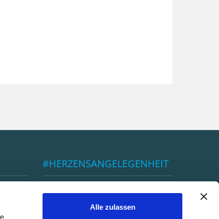
#HERZENSANGELEGENHEIT
ÖBSV
Alle zulassen
le