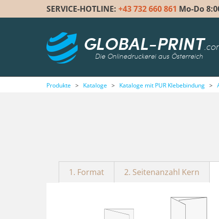
SERVICE-HOTLINE:
+43 732 660 861
Mo-Do 8:00 
GLOBAL-PRINT
.co
Die Onlinedruckerei aus Österreich
Produkte
>
Kataloge
>
Kataloge mit PUR Klebebindung
>
1. Format
2. Seitenanzahl Kern