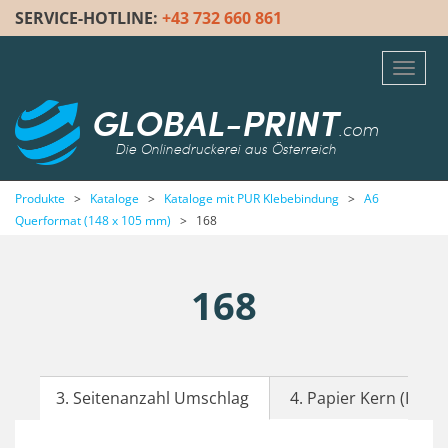
SERVICE-HOTLINE:
+43 732 660 861
Toggl
navig
GLOBAL-PRINT
.com
Die Onlinedruckerei aus Österreich
Produkte
>
Kataloge
>
Kataloge mit PUR Klebebindung
>
A6
Querformat (148 x 105 mm)
>
168
168
3. Seitenanzahl Umschlag
4. Papier Kern (Inhalt