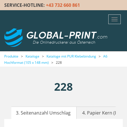
SERVICE-HOTLINE:
+43 732 660 861
Toggl
navig
GLOBAL-PRINT
.com
Die Onlinedruckerei aus Österreich
Produkte
>
Kataloge
>
Kataloge mit PUR Klebebindung
>
A6
Hochformat (105 x 148 mm)
>
228
228
3. Seitenanzahl Umschlag
4. Papier Kern (Inhalt