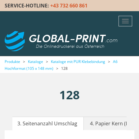
SERVICE-HOTLINE:
+43 732 660 861
Toggl
navig
GLOBAL-PRINT
.com
Die Onlinedruckerei aus Österreich
Produkte
>
Kataloge
>
Kataloge mit PUR Klebebindung
>
A6
Hochformat (105 x 148 mm)
>
128
128
3. Seitenanzahl Umschlag
4. Papier Kern (Inhalt