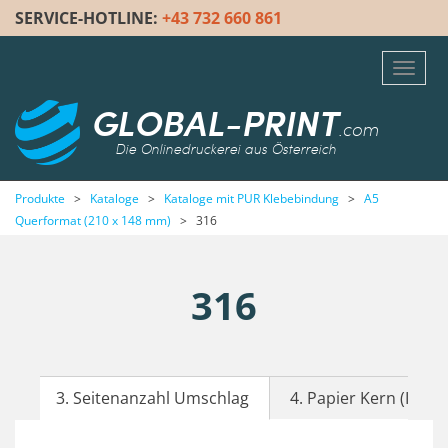
SERVICE-HOTLINE:
+43 732 660 861
Toggl
navig
GLOBAL-PRINT
.com
Die Onlinedruckerei aus Österreich
Produkte
>
Kataloge
>
Kataloge mit PUR Klebebindung
>
A5
Querformat (210 x 148 mm)
>
316
316
3. Seitenanzahl Umschlag
4. Papier Kern (Inhalt