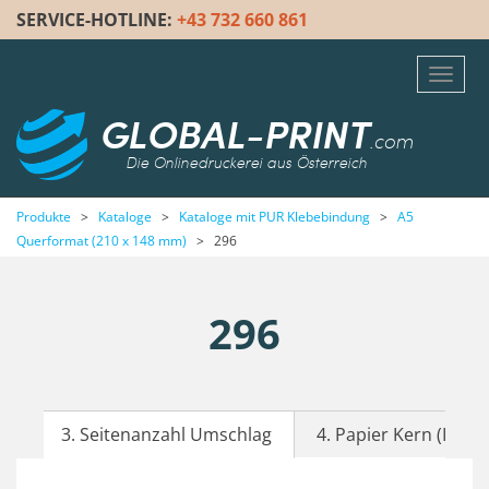
SERVICE-HOTLINE:
+43 732 660 861
Toggl
navig
GLOBAL-PRINT
.com
Die Onlinedruckerei aus Österreich
Produkte
>
Kataloge
>
Kataloge mit PUR Klebebindung
>
A5
Querformat (210 x 148 mm)
>
296
296
3. Seitenanzahl Umschlag
4. Papier Kern (Inhalt