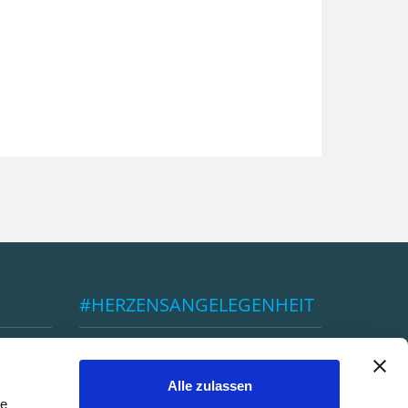
#HERZENSANGELEGENHEIT
ÖBSV
Alle zulassen
le