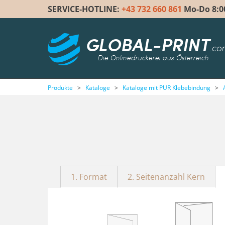
SERVICE-HOTLINE:
+43 732 660 861
Mo-Do 8:00 
GLOBAL-PRINT
.co
Die Onlinedruckerei aus Österreich
Produkte
>
Kataloge
>
Kataloge mit PUR Klebebindung
>
1. Format
2. Seitenanzahl Kern