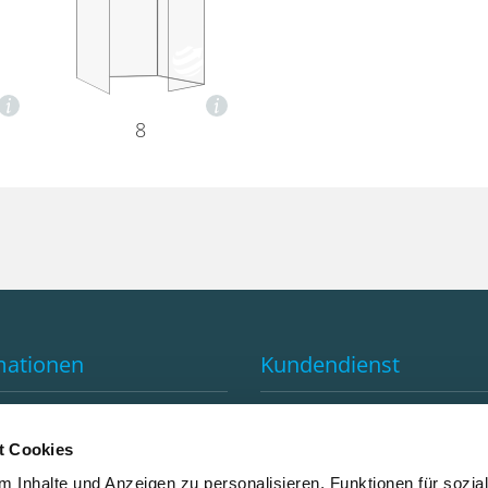
8
mationen
Kundendienst
e von GLOBAL-PRINT
Kontakt
d
FAQ
t Cookies
utral drucken
Anfahrtsplan
 Inhalte und Anzeigen zu personalisieren, Funktionen für sozia
tter Anmeldung
Abholzeiten