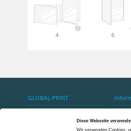
4
6
GLOBAL-PRINT
Infor
Impressum
Vorteil
AGB's
Versan
Diese Webseite verwende
Datenschutzerklärung
Klimane
Wir verwenden Cookies, um
Premiumkundenprogramm
Newsle