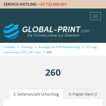
SERVICE-HOTLINE:
+43 732 660 861
Toggl
navig
GLOBAL-PRINT
.com
Die Onlinedruckerei aus Österreich
Produkte
>
Kataloge
>
Kataloge mit PUR Klebebindung
>
A5 Lang
Hochformat (105 x 297 mm)
>
260
260
3. Seitenanzahl Umschlag
4. Papier Kern (Inhalt