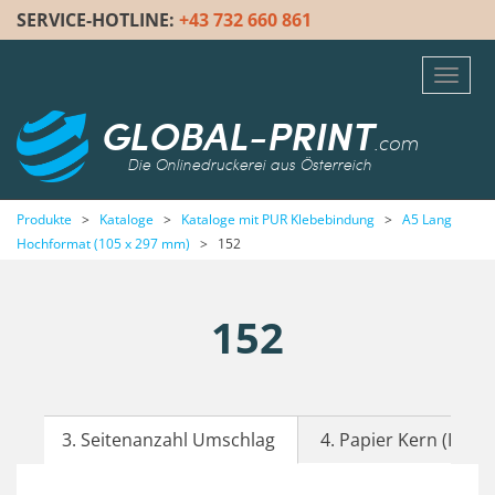
SERVICE-HOTLINE:
+43 732 660 861
Toggl
navig
GLOBAL-PRINT
.com
Die Onlinedruckerei aus Österreich
Produkte
>
Kataloge
>
Kataloge mit PUR Klebebindung
>
A5 Lang
Hochformat (105 x 297 mm)
>
152
152
3. Seitenanzahl Umschlag
4. Papier Kern (Inhalt