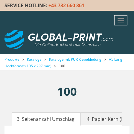
SERVICE-HOTLINE:
+43 732 660 861
Toggl
navig
GLOBAL-PRINT
.com
Die Onlinedruckerei aus Österreich
Produkte
>
Kataloge
>
Kataloge mit PUR Klebebindung
>
A5 Lang
Hochformat (105 x 297 mm)
>
100
100
3. Seitenanzahl Umschlag
4. Papier Kern (Inhalt