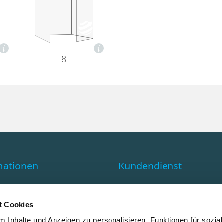
8
mationen
Kundendienst
e von GLOBAL-PRINT
Kontakt
d
FAQ
t Cookies
utral drucken
Anfahrtsplan
 Inhalte und Anzeigen zu personalisieren, Funktionen für sozia
tter Anmeldung
Abholzeiten