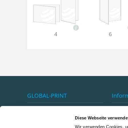
4
6
GLOBAL-PRINT
Infor
Impressum
Vorteil
AGB's
Versan
Diese Webseite verwende
Datenschutzerklärung
Klimane
Wir verwenden Cookies, um
Premiumkundenprogramm
Newsle