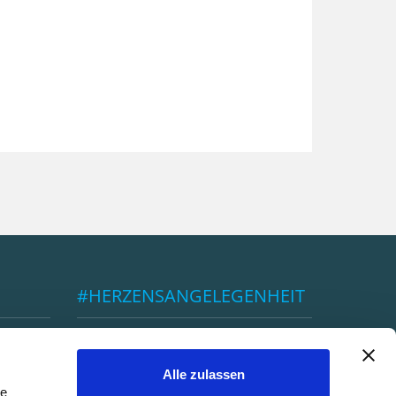
#HERZENSANGELEGENHEIT
ÖBSV
Alle zulassen
le