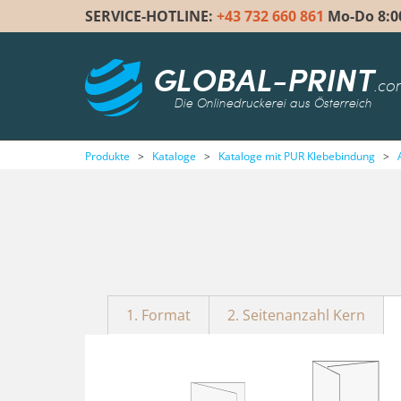
SERVICE-HOTLINE:
+43 732 660 861
Mo-Do 8:00 
GLOBAL-PRINT
.co
Die Onlinedruckerei aus Österreich
Produkte
>
Kataloge
>
Kataloge mit PUR Klebebindung
>
1. Format
2. Seitenanzahl Kern