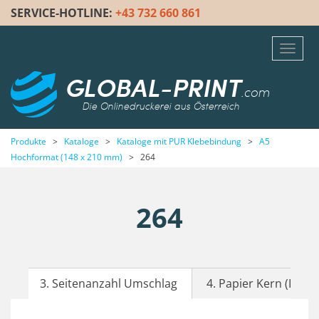
SERVICE-HOTLINE:
+43 732 660 861
Toggl
navig
GLOBAL-PRINT
.com
Die Onlinedruckerei aus Österreich
Produkte
>
Kataloge
>
Kataloge mit PUR Klebebindung
>
A5
Hochformat (148 x 210 mm)
>
264
264
3. Seitenanzahl Umschlag
4. Papier Kern (Inhalt