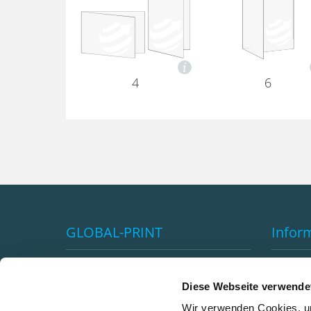
4
6
GLOBAL-PRINT
Infor
Impressum
Vorteil
AGB's
Versan
Diese Webseite verwende
Datenschutzerklärung
Klimane
Wir verwenden Cookies, um
Premiumkundenprogramm
Newsle