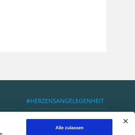
#HERZENSANGELEGENHEIT
ÖBSV
Alle zulassen
le