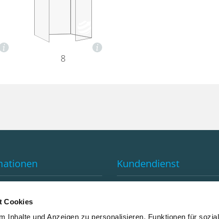
8
mationen
Kundendienst
e von GLOBAL-PRINT
Kontakt
d
FAQ
t Cookies
utral drucken
Anfahrtsplan
 Inhalte und Anzeigen zu personalisieren, Funktionen für sozia
tter Anmeldung
Abholzeiten