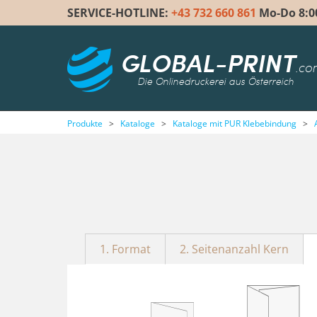
SERVICE-HOTLINE:
+43 732 660 861
Mo-Do 8:00 
GLOBAL-PRINT
.co
Die Onlinedruckerei aus Österreich
Produkte
>
Kataloge
>
Kataloge mit PUR Klebebindung
>
1. Format
2. Seitenanzahl Kern