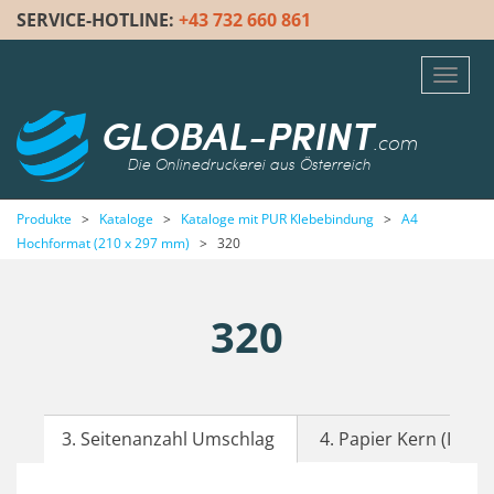
SERVICE-HOTLINE:
+43 732 660 861
Toggl
navig
GLOBAL-PRINT
.com
Die Onlinedruckerei aus Österreich
Produkte
>
Kataloge
>
Kataloge mit PUR Klebebindung
>
A4
Hochformat (210 x 297 mm)
>
320
320
3. Seitenanzahl Umschlag
4. Papier Kern (Inhalt