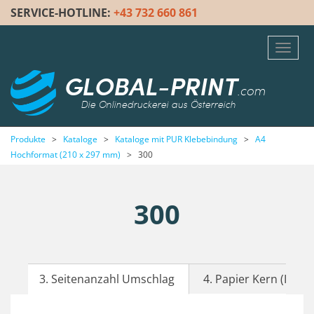
SERVICE-HOTLINE:
+43 732 660 861
Toggl
navig
GLOBAL-PRINT
.com
Die Onlinedruckerei aus Österreich
Produkte
>
Kataloge
>
Kataloge mit PUR Klebebindung
>
A4
Hochformat (210 x 297 mm)
>
300
300
3. Seitenanzahl Umschlag
4. Papier Kern (Inhalt