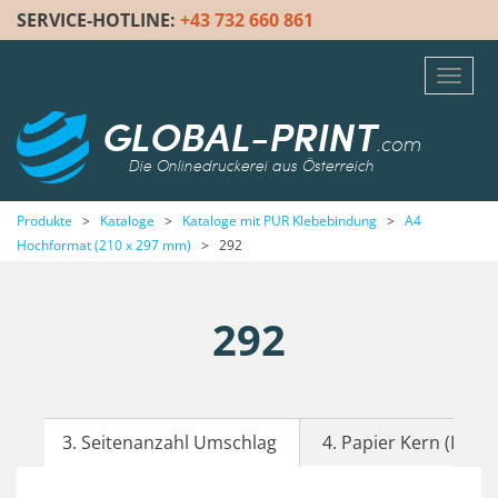
SERVICE-HOTLINE:
+43 732 660 861
Toggl
navig
GLOBAL-PRINT
.com
Die Onlinedruckerei aus Österreich
Produkte
>
Kataloge
>
Kataloge mit PUR Klebebindung
>
A4
Hochformat (210 x 297 mm)
>
292
292
3. Seitenanzahl Umschlag
4. Papier Kern (Inhalt