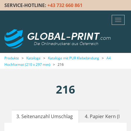
SERVICE-HOTLINE:
+43 732 660 861
Toggl
navig
GLOBAL-PRINT
.com
Die Onlinedruckerei aus Österreich
Produkte
>
Kataloge
>
Kataloge mit PUR Klebebindung
>
A4
Hochformat (210 x 297 mm)
>
216
216
3. Seitenanzahl Umschlag
4. Papier Kern (Inhalt