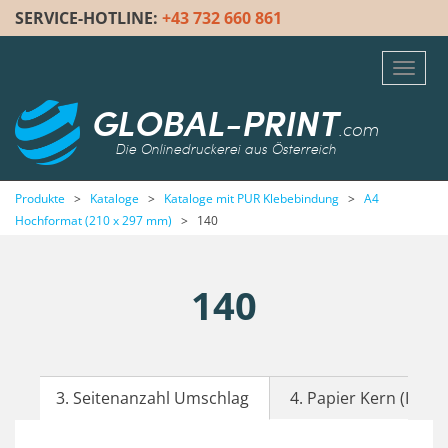
SERVICE-HOTLINE:
+43 732 660 861
Toggl
navig
GLOBAL-PRINT
.com
Die Onlinedruckerei aus Österreich
Produkte
>
Kataloge
>
Kataloge mit PUR Klebebindung
>
A4
Hochformat (210 x 297 mm)
>
140
140
3. Seitenanzahl Umschlag
4. Papier Kern (Inhalt