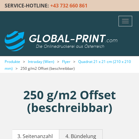
SERVICE-HOTLINE:
+43 732 660 861
Toggl
navig
GLOBAL-PRINT
.com
Die Onlinedruckerei aus Österreich
Produkte
>
Intraday (Wien)
>
Flyer
>
Quadrat 21 x 21 cm (210 x 210
mm)
>
250 g/m2 Offset (beschreibbar)
250 g/m2 Offset
(beschreibbar)
3. Seitenanzahl
4. Bündelung