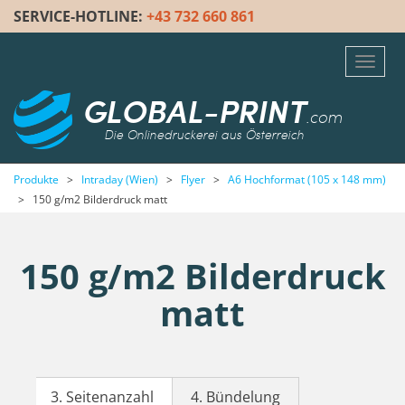
SERVICE-HOTLINE:
+43 732 660 861
Toggl
navig
GLOBAL-PRINT
.com
Die Onlinedruckerei aus Österreich
Produkte
>
Intraday (Wien)
>
Flyer
>
A6 Hochformat (105 x 148 mm)
>
150 g/m2 Bilderdruck matt
150 g/m2 Bilderdruck
matt
3. Seitenanzahl
4. Bündelung