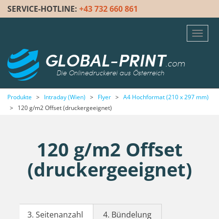
SERVICE-HOTLINE:
+43 732 660 861
Toggl
navig
GLOBAL-PRINT
.com
Die Onlinedruckerei aus Österreich
Produkte
>
Intraday (Wien)
>
Flyer
>
A4 Hochformat (210 x 297 mm)
>
120 g/m2 Offset (druckergeeignet)
120 g/m2 Offset
(druckergeeignet)
3. Seitenanzahl
4. Bündelung